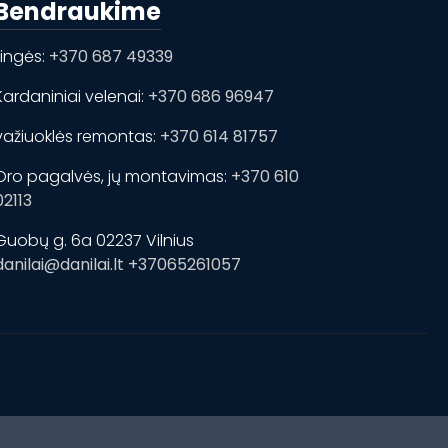
Bendraukime
Lingės:
+370 687 49339
Kardaniniai velenai:
+370 686 96947
važiuoklės remontas:
+370 614 81757
Oro pagalvės, jų montavimas:
+370 610
02113
Guobų g. 6a 02237 Vilnius
danilai@danilai.lt
+37065261057