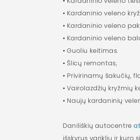
• Kardaninio veleno tie
• Kardaninio veleno kry
• Kardaninio veleno pa
• Kardaninio veleno ba
• Guoliu keitimas.
• Šlicų remontas,
• Privirinamų šakučių, f
• Vairolazdžių kryžmių k
• Naujų kardaninių vel
Daniliškių autocentre
a
išskyrus variklių ir kur