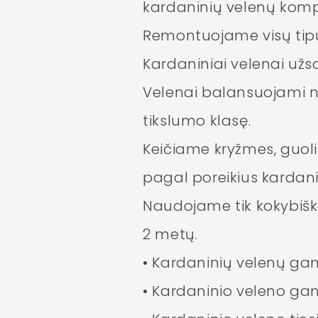
kardaninių velenų komp
Remontuojame visų tip
Kardaniniai velenai užs
Velenai balansuojami n
tikslumo klasę.
Keičiame kryžmes, guol
pagal poreikius kardani
Naudojame tik kokybiška
2 metų.
• Kardaninių velenų ga
• Kardaninio veleno g