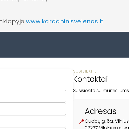
inklapyje
www.kardaninisvelenas.lt
SUSISIEKITE
Kontaktai
Susisiekite su mumis jum
Adresas
📍
Guobų g. 6a, Vilnius
02237 Vilniaus m. sa