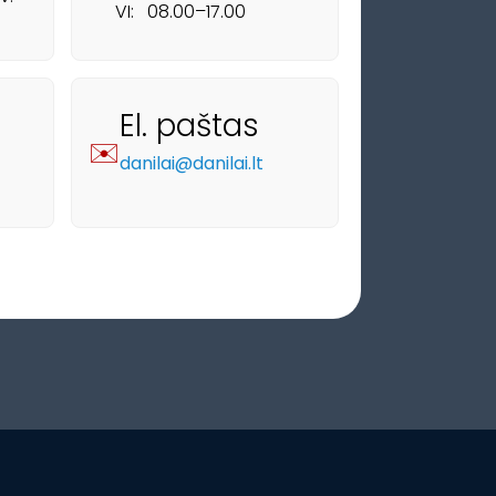
VI: ‎ ‎ 08.00–17.00
El. paštas
✉️
danilai@danilai.lt