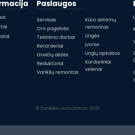
ormacija
Paslaugos
mus
Servisas
Kūro sistemų
tai
remontas
Oro pagalvės
Lingės
katai
Tekinimo darbai
Įvorės
Retarderiai
Lingių apkabos
Greičių dėžės
Kardaniniai
Reduktoriai
velenai
Variklių remontas
© Daniliškių autocentras, 2025