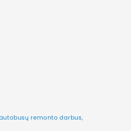
.
roautobusų remonto darbus
,