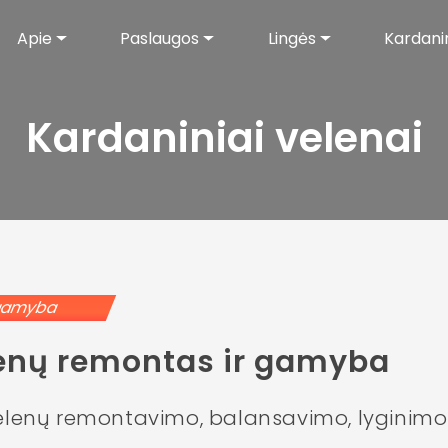
Apie
Paslaugos
Lingės
Kardanin
Kardaniniai velenai
s ir gamyba
lenų remontas ir gamyba
velenų remontavimo, balansavimo, lygini