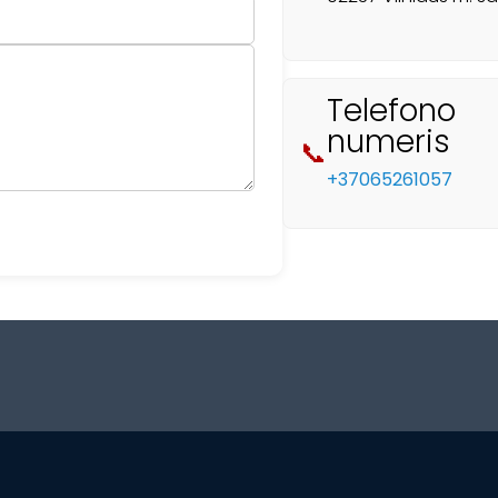
Telefono
numeris
📞
+37065261057