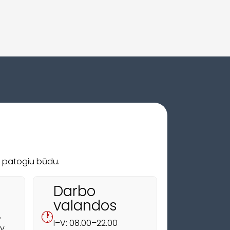
s patogiu būdu.
Darbo
valandos
🕐
,
I–V: 08.00–22.00
v.