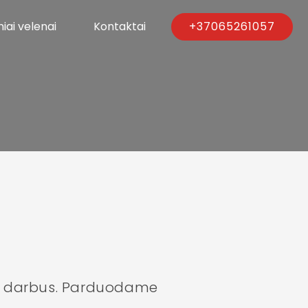
iai velenai
Kontaktai
+37065261057
mo darbus. Parduodame