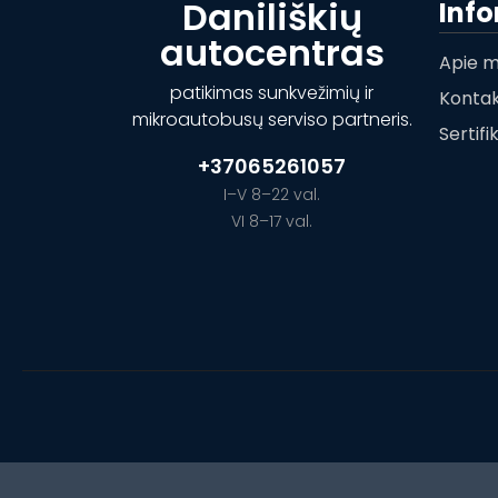
Daniliškių
Inf
autocentras
Apie 
patikimas sunkvežimių ir
Kontak
mikroautobusų serviso partneris.
Sertifi
+37065261057
I–V 8–22 val.
VI 8–17 val.