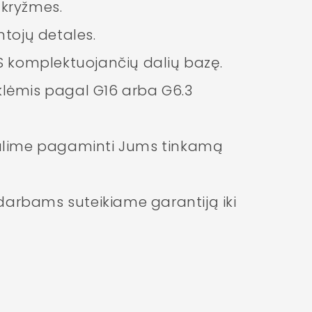
 kryžmes.
tojų detales.
S komplektuojančių dalių bazę.
klėmis pagal G16 arba G6.3
 galime pagaminti Jums tinkamą
 darbams suteikiame garantiją iki