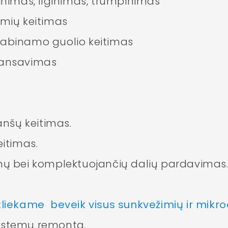
sinimas, ilginimas, trumpinimas
žmių keitimas
kabinamo guolio keitimas
lansavimas
lanšų keitimas.
eitimas.
enų bei komplektuojančių dalių pardavimas
tliekame beveik visus sunkvežimių ir mik
o sistemų remontą.