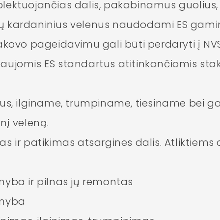
lektuojančias dalis, pakabinamus guolius,
ų kardaninius velenus naudodami ES gamin
akovo pageidavimu gali būti perdaryti į NV
aujomis ES standartus atitinkančiomis sta
ius, ilginame, trumpiname, tiesiname bei
nį veleną.
s ir patikimas atsargines dalis. Atliktiems
myba ir pilnas jų remontas
amyba